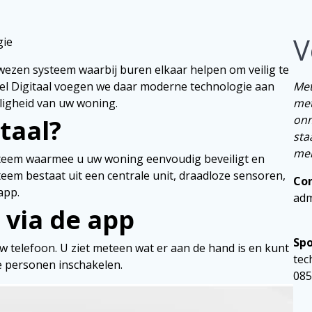
V
gie
wezen systeem waarbij buren elkaar helpen om veilig te
bel Digitaal voegen we daar moderne technologie aan
Met
eiligheid van uw woning.
met
onm
taal?
sta
mel
steem waarmee u uw woning eenvoudig beveiligt en
teem bestaat uit een centrale unit, draadloze sensoren,
Co
app.
adm
 via de app
Spo
w telefoon. U ziet meteen wat er aan de hand is en kunt
tec
e personen inschakelen.
085