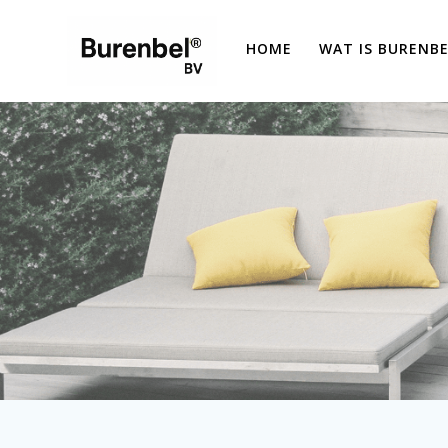
INTERESSE
Ga
naar
HOME
WAT IS BURENBE
de
inhoud